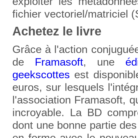
exploiter les métadonné
fichier vectoriel/matrici
Achetez le livre
Grâce à l'action conjugué
de
Framasoft
, une
éd
geekscottes
est disponibl
euros, sur lesquels l'intég
l'association Framasoft, qui
incroyable. La BD compr
dont une bonne partie des
en forme avec le nouvea