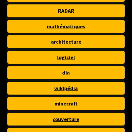
RADAR
mathématiques
architecture
logiciel
dia
wikipédia
minecraft
couverture