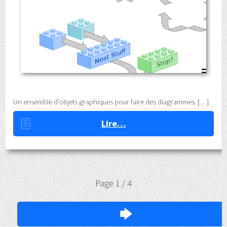
Un ensemble d'objets graphiques pour faire des diagrammes.
Lire…
Page 1 / 4
🡆