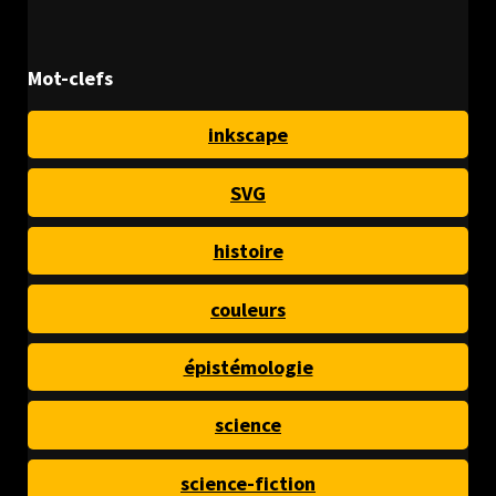
Mot-clefs
inkscape
SVG
histoire
couleurs
épistémologie
science
science-fiction