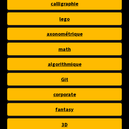
calligraphie
lego
axonométrique
math
algorithmique
Git
corporate
fantasy
3D