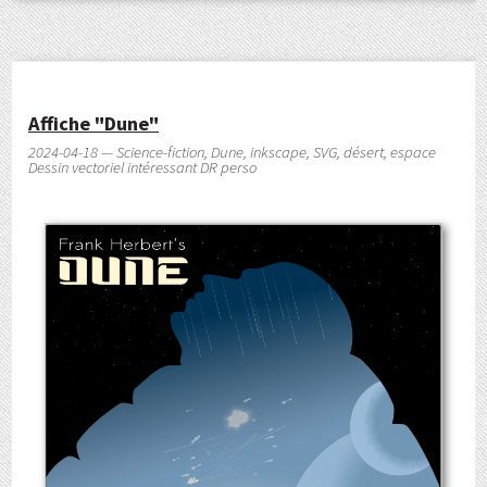
Affiche "Dune"
2024-04-18 — Science-fiction, Dune, inkscape, SVG, désert, espace
Dessin vectoriel intéressant DR perso