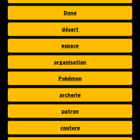
Dune
désert
espace
organisation
Pokémon
archerie
patron
couture