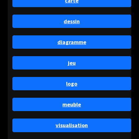
carte
dessin
diagramme
jeu
logo
meuble
visualisation