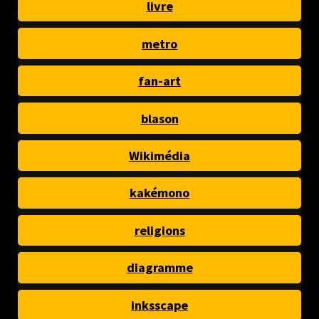
livre
metro
fan-art
blason
Wikimédia
kakémono
religions
diagramme
inksscape