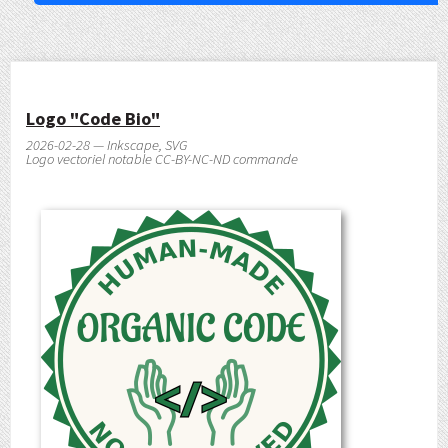
Logo "Code Bio"
2026-02-28 — Inkscape, SVG
Logo vectoriel notable CC-BY-NC-ND commande