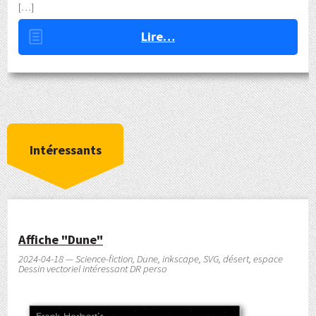
Lire…
Intéressants
Affiche "Dune"
2024-04-18 — Science-fiction, Dune, inkscape, SVG, désert, espace
Dessin vectoriel intéressant DR perso