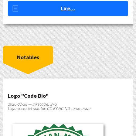
Lire…
Notables
Logo "Code Bio"
2026-02-28 — Inkscape, SVG
Logo vectoriel notable CC-BY-NC-ND commande