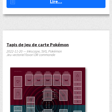
Lire…
Tapis de jeu de carte Pokémon
2022-11-20 — Inkscape, SVG, Pokémon
Jeu vectoriel favori DR commande