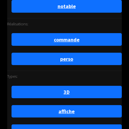
notable
Réalisations:
commande
perso
Types:
3D
affiche