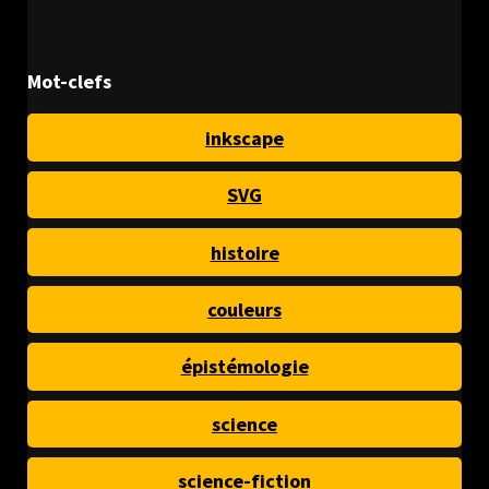
Mot-clefs
inkscape
SVG
histoire
couleurs
épistémologie
science
science-fiction