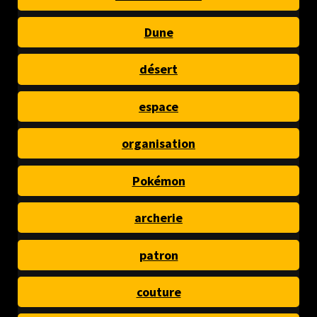
Dune
désert
espace
organisation
Pokémon
archerie
patron
couture