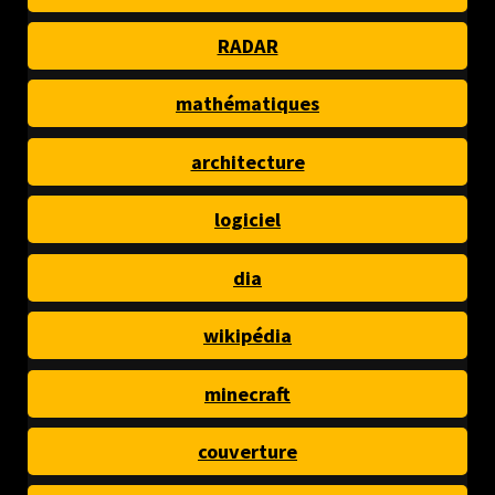
RADAR
mathématiques
architecture
logiciel
dia
wikipédia
minecraft
couverture