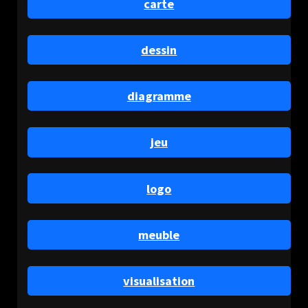
carte
dessin
diagramme
jeu
logo
meuble
visualisation