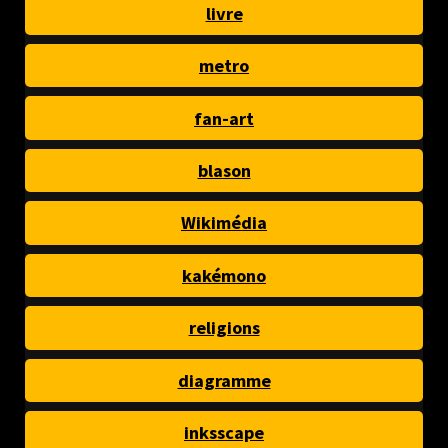
livre
metro
fan-art
blason
Wikimédia
kakémono
religions
diagramme
inksscape