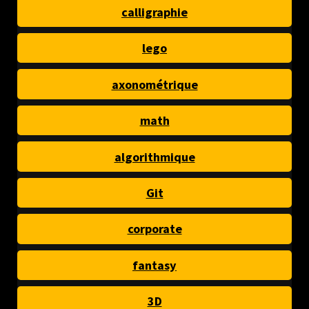
calligraphie
lego
axonométrique
math
algorithmique
Git
corporate
fantasy
3D