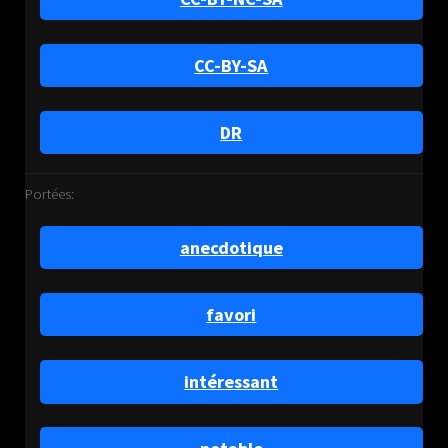
CC-BY-SA
DR
Portées:
anecdotique
favori
intéressant