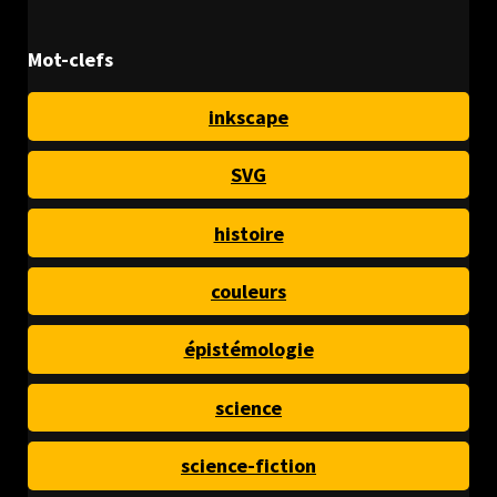
Mot-clefs
inkscape
SVG
histoire
couleurs
épistémologie
science
science-fiction