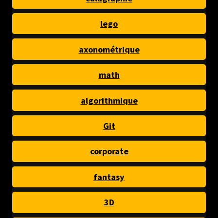
lego
axonométrique
math
algorithmique
Git
corporate
fantasy
3D