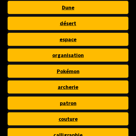
Dune
désert
espace
organisation
Pokémon
archerie
patron
couture
calligraphie