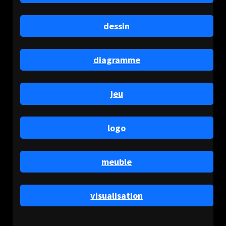
dessin
diagramme
jeu
logo
meuble
visualisation