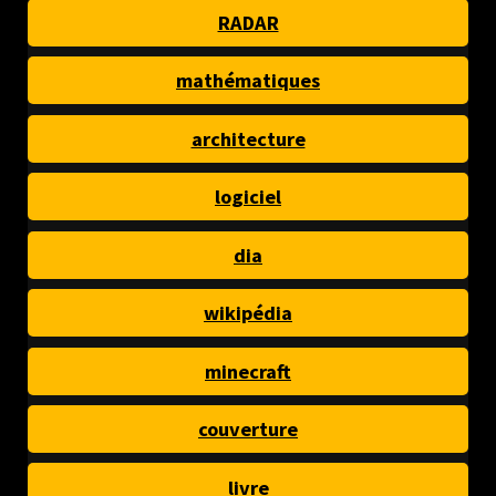
RADAR
mathématiques
architecture
logiciel
dia
wikipédia
minecraft
couverture
livre