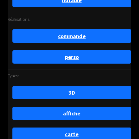
notable
Réalisations:
commande
perso
Types:
3D
affiche
carte