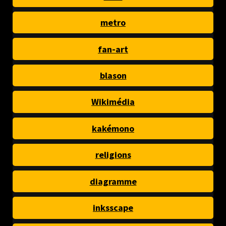
metro
fan-art
blason
Wikimédia
kakémono
religions
diagramme
inksscape