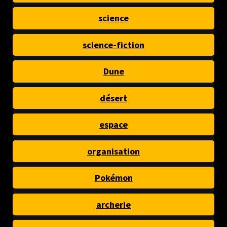
science
science-fiction
Dune
désert
espace
organisation
Pokémon
archerie