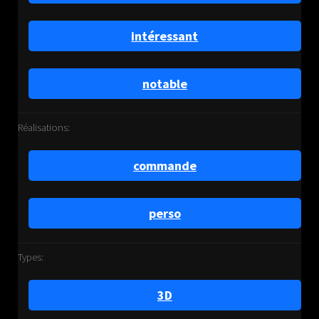
intéressant
notable
Réalisations:
commande
perso
Types:
3D