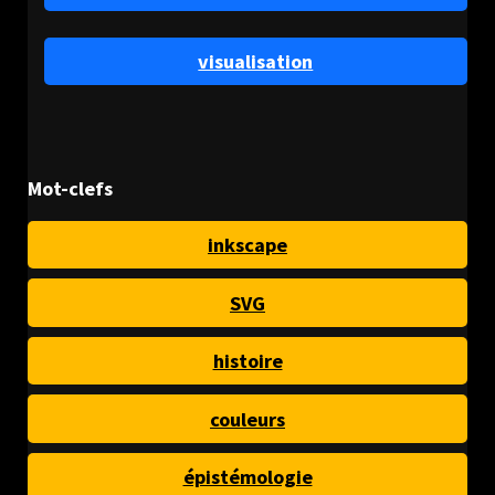
visualisation
Mot-clefs
inkscape
SVG
histoire
couleurs
épistémologie