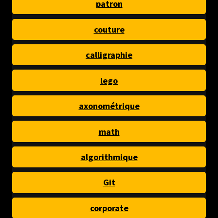
patron
couture
calligraphie
lego
axonométrique
math
algorithmique
Git
corporate