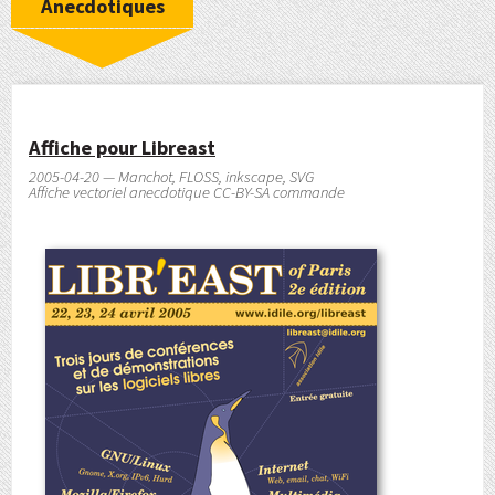
Anecdotiques
Affiche pour Libreast
2005-04-20 — Manchot, FLOSS, inkscape, SVG
Affiche vectoriel anecdotique CC-BY-SA commande