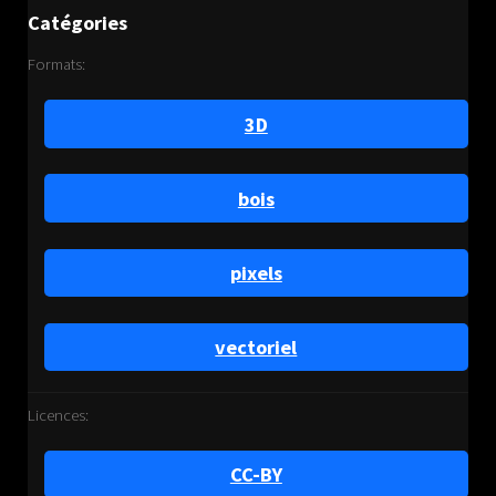
Catégories
Formats:
3D
bois
pixels
vectoriel
Licences:
CC-BY