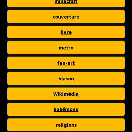
minecraft
couverture
livre
metro
fan-art
blason
Wikimédia
kakémono
religions