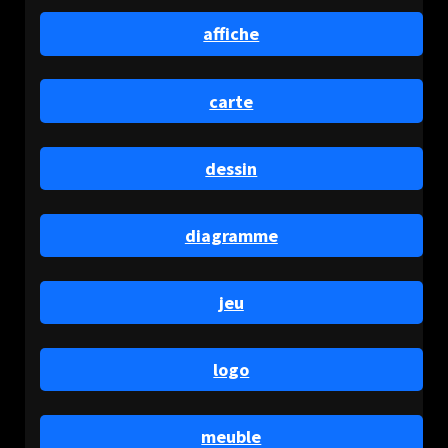
affiche
carte
dessin
diagramme
jeu
logo
meuble