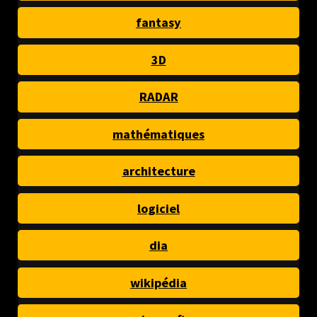
fantasy
3D
RADAR
mathématiques
architecture
logiciel
dia
wikipédia