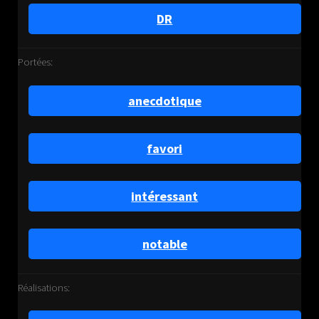
DR
Portées:
anecdotique
favori
intéressant
notable
Réalisations: