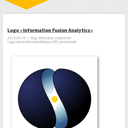
Logo « Information Fusion Analytics »
2013-04-15 — Svg, inkscape, corporate
Logo vectoriel anecdotique DR commande