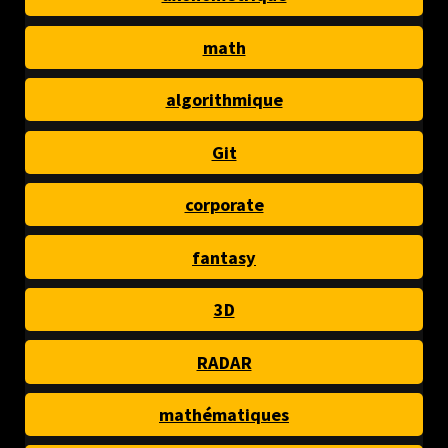
math
algorithmique
Git
corporate
fantasy
3D
RADAR
mathématiques