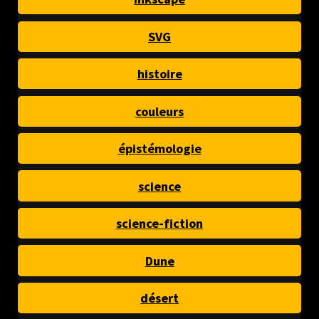
SVG
histoire
couleurs
épistémologie
science
science-fiction
Dune
désert