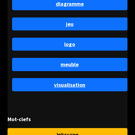
diagramme
jeu
logo
meuble
visualisation
Mot-clefs
inkscape