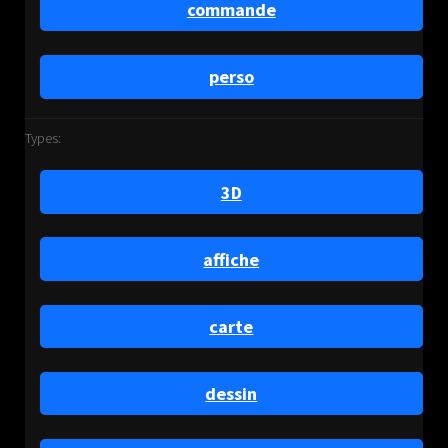
commande
perso
Types:
3D
affiche
carte
dessin