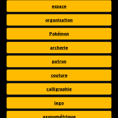
espace
organisation
Pokémon
archerie
patron
couture
calligraphie
lego
axonométrique