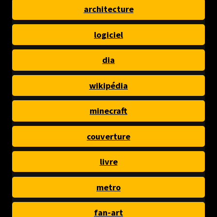
architecture
logiciel
dia
wikipédia
minecraft
couverture
livre
metro
fan-art