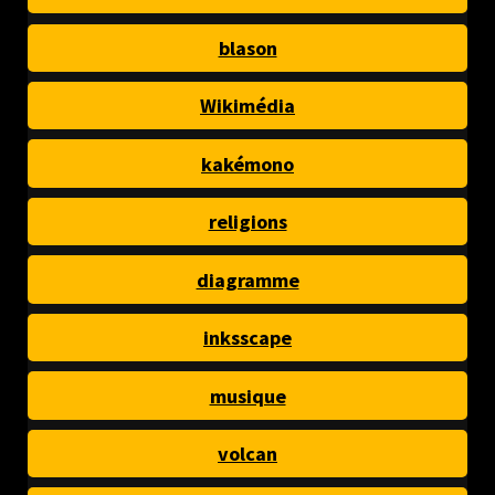
blason
Wikimédia
kakémono
religions
diagramme
inksscape
musique
volcan