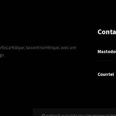
Conta
arfois artistique, souvent numérique, avec une
Mastodo
gn.
Courriel
© nojhan & euryalida pour les images et de