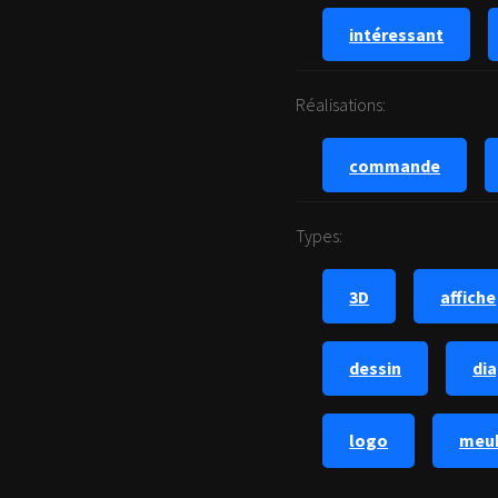
intéressant
Réalisations:
commande
Types:
3D
affiche
dessin
di
logo
meu