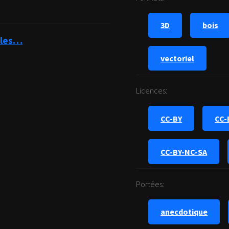
3D
bois
icles…
vectoriel
Licences:
CC-BY
CC-
CC-BY-NC-SA
Portées:
anecdotique