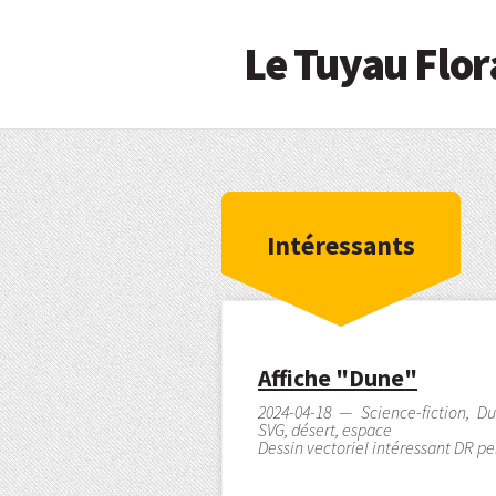
Le Tuyau Flor
Intéressants
Affiche "Dune"
2024-04-18 — Science-fiction, Du
SVG, désert, espace
Dessin vectoriel intéressant DR pe