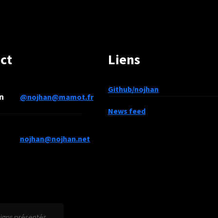
ct
Liens
Github/nojhan
n
@nojhan@mamot.fr
News feed
nojhan@nojhan.net
signs présentés