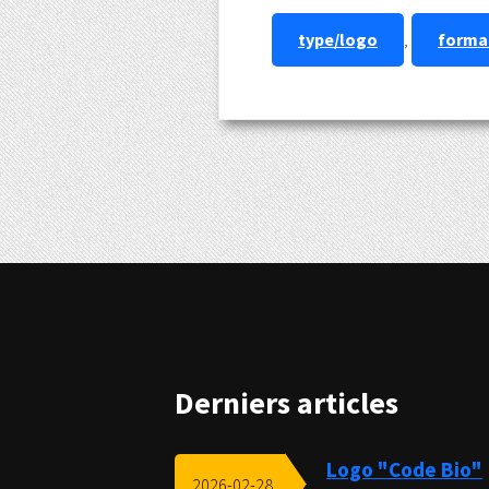
type/logo
,
format
Derniers articles
Logo "Code Bio"
2026-02-28