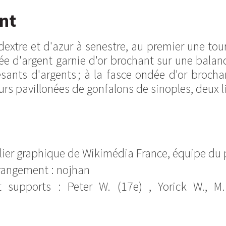
nt
à dextre et d'azur à senestre, au premier une to
 d'argent garnie d'or brochant sur une balanc
ants d'argents ; à la fasce ondée d'or brochan
ours pavillonées de gonfalons de sinoples, deux l
lier graphique de Wikimédia France, équipe du p
rangement : nojhan
 supports : Peter W. (17e) , Yorick W., M