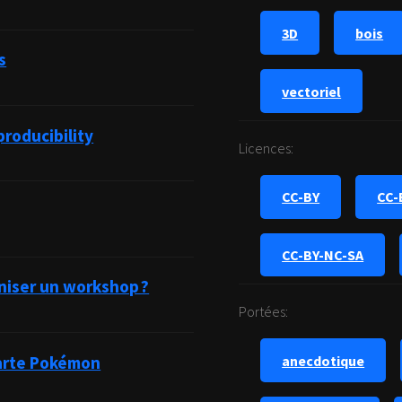
3D
bois
s
vectoriel
roducibility
Licences:
CC-BY
CC-
CC-BY-NC-SA
iser un workshop ?
Portées:
anecdotique
carte Pokémon