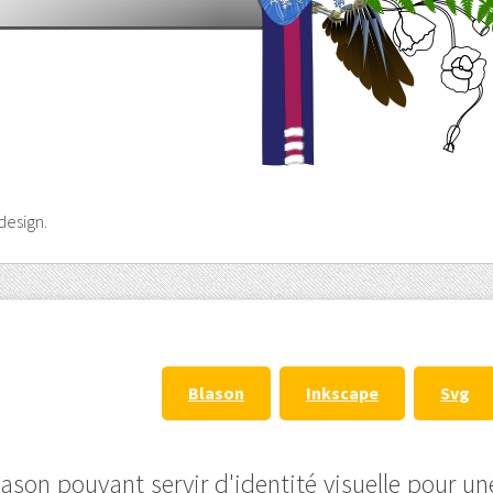
design.
Blason
Inkscape
Svg
ason pouvant servir d'identité visuelle pour un