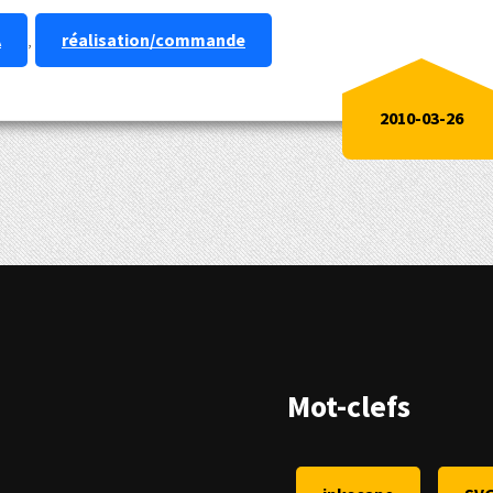
A
,
réalisation/commande
2010-03-26
Mot-clefs