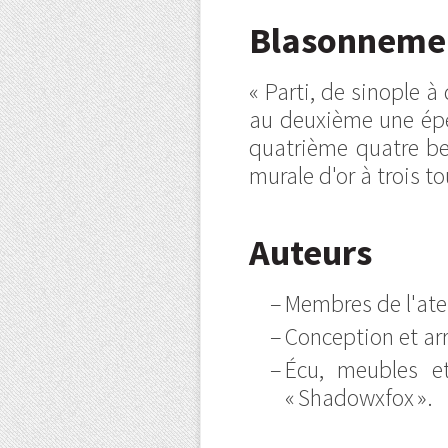
Blasonneme
« Parti, de sinople 
au deuxième une épée
quatrième quatre bes
murale d'or à trois t
Auteurs
Membres de l'ate
Conception et ar
Écu, meubles et
« Shadowxfox ».