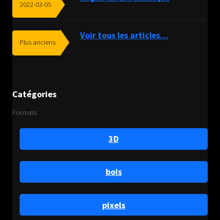
2022-03-05
Voir tous les articles…
Plus anciens
Catégories
Formats:
3D
bois
pixels