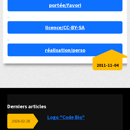
portée/favori
,
licence/CC-BY-SA
,
réalisation/perso
2011-11-04
Derniers articles
Logo "Code Bio"
2026-02-28