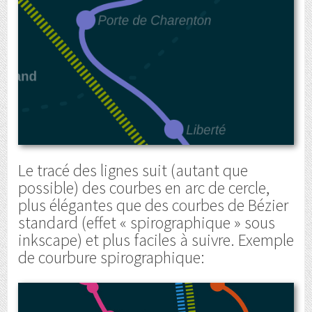
Le tracé des lignes suit (autant que
possible) des courbes en arc de cercle,
plus élégantes que des courbes de Bézier
standard (effet « spirographique » sous
inkscape) et plus faciles à suivre. Exemple
de courbure spirographique: