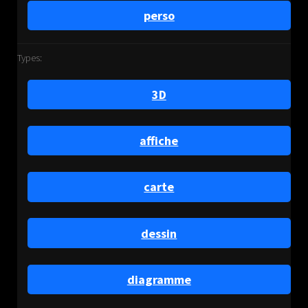
perso
Types:
3D
affiche
carte
dessin
diagramme